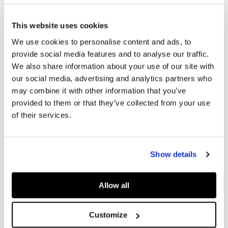
This website uses cookies
We use cookies to personalise content and ads, to
PEPE JEANS NEWSLETTER
provide social media features and to analyse our traffic.
We also share information about your use of our site with
ABONNIERE UNSEREN NEWSLETTER UND ERHALTE 10% RABATT!
our social media, advertising and analytics partners who
may combine it with other information that you’ve
E-Mail
*
provided to them or that they’ve collected from your use
of their services.
Show details
HILFE
UNTERNEHMEN
Allow all
RICHTLINIEN
Customize