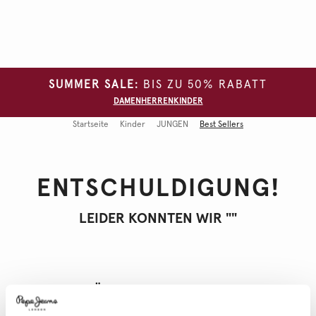
SUMMER SALE:
BIS ZU 50% RABATT
DAMEN
HERREN
KINDER
Startseite
Kinder
JUNGEN
Best Sellers
ENTSCHULDIGUNG!
LEIDER KONNTEN WIR "
"
DIESE KÖNNTEN DICH INTERESSIEREN