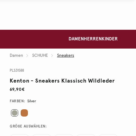
DAMEN
HERREN
KINDER
Damen
SCHUHE
Sneakers
PLS31588
Kenton - Sneakers Klassisch Wildleder
69,90€
Variations
FARBEN:
Silver
GRÖßE AUSWÄHLEN: