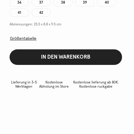
36
37
38
39
40
41
42
Abmessungen:
25.5 x 8.8 x 9.5 cm
Größentabelle
IN DEN WARENKORB
Lieferung in 3-5
Kostenlose
Kostenlose lieferung ab 80€.
Werktagen
Abholung im Store
Kostenlose ruckgabe