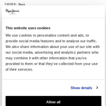
Variations
FARBEN:
Black
GRÖßE AUSWÄHLEN:
This website uses cookies
We use cookies to personalise content and ads, to
40
41
42
43
44
provide social media features and to analyse our traffic.
45
46
We also share information about your use of our site with
our social media, advertising and analytics partners who
Abmessungen:
28.8 x 9.8 x 10 cm
may combine it with other information that you’ve
provided to them or that they’ve collected from your use
Größentabelle
of their services.
IN DEN WARENKORB
Show details
Lieferung in 3-5
Kostenlose Abholung
Kostenlose lieferung ab 80€.
Werktagen
im Store
Kostenlose ruckgabe
Allow all