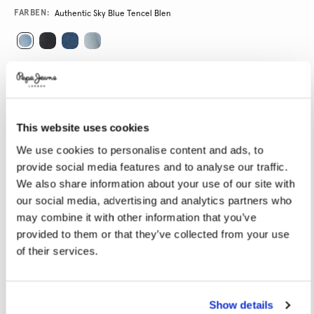
Promotions
Variations
FARBEN:
Authentic Sky Blue Tencel Blen
GRÖßE AUSWÄHLEN:
24
25
26
27
28
This website uses cookies
29
30
31
32
33
We use cookies to personalise content and ads, to
34
provide social media features and to analyse our traffic.
We also share information about your use of our site with
LÄNGE AUSWÄHLEN:
our social media, advertising and analytics partners who
may combine it with other information that you’ve
30
provided to them or that they’ve collected from your use
Model trägt:
27
Größe des Models:
1.78 m
of their services.
Größentabelle
Show details