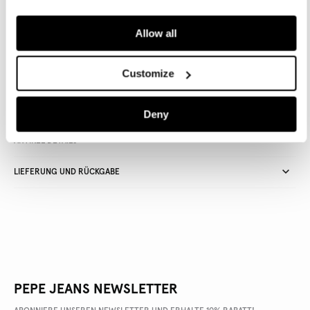
IN DEN WARENKORB
Allow all
Lieferung in 3-5
Kostenlose Abholung
Kostenlose lieferung ab 80€.
Customize
Werktagen
im Store
Kostenlose ruckgabe
Deny
ARTIKEL DETAILS
LIEFERUNG UND RÜCKGABE
PEPE JEANS NEWSLETTER