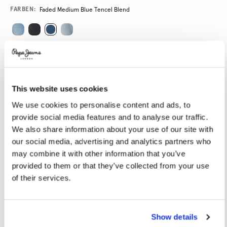
Promotions
Variations
FARBEN:
Faded Medium Blue Tencel Blend
GRÖßE AUSWÄHLEN:
24
25
26
27
28
This website uses cookies
29
30
31
32
33
We use cookies to personalise content and ads, to
34
provide social media features and to analyse our traffic.
We also share information about your use of our site with
LÄNGE AUSWÄHLEN:
our social media, advertising and analytics partners who
may combine it with other information that you’ve
30
provided to them or that they’ve collected from your use
of their services.
Größentabelle
Show details
IN DEN WARENKORB