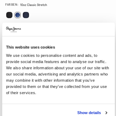
Variations
FARBEN:
10oz Classic Stretch
GRÖßE AUSWÄHLEN:
24
25
26
27
28
This website uses cookies
29
30
31
32
33
We use cookies to personalise content and ads, to
34
provide social media features and to analyse our traffic.
We also share information about your use of our site with
LÄNGE AUSWÄHLEN:
our social media, advertising and analytics partners who
may combine it with other information that you’ve
28
30
32
provided to them or that they’ve collected from your use
Model trägt:
27x32
Größe des Models:
1.74 m
of their services.
Größentabelle
Show details