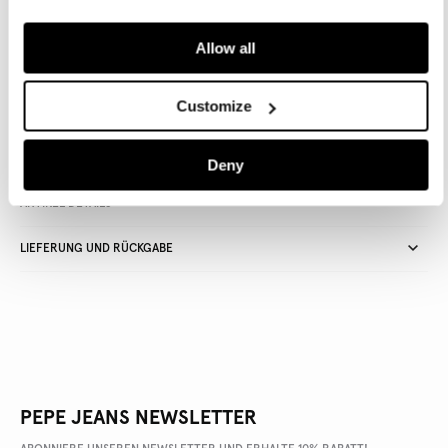
IN DEN WARENKORB
Allow all
Lieferung in 3-5
Kostenlose Abholung
Kostenlose lieferung ab 80€.
Customize
Werktagen
im Store
Kostenlose ruckgabe
Deny
ARTIKEL DETAILS
LIEFERUNG UND RÜCKGABE
PEPE JEANS NEWSLETTER