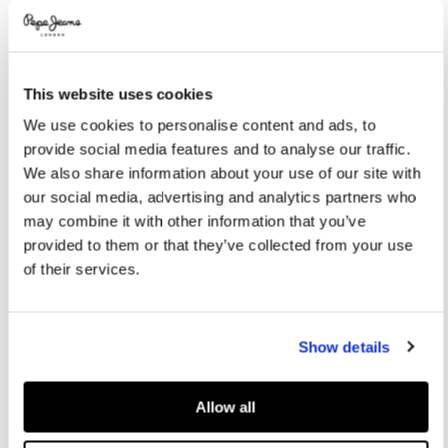
Promotions
Variations
FARBEN:
Aqua Blue
This website uses cookies
GRÖßE AUSWÄHLEN:
We use cookies to personalise content and ads, to
provide social media features and to analyse our traffic.
8
10
12
14
16
We also share information about your use of our site with
our social media, advertising and analytics partners who
may combine it with other information that you’ve
Größentabelle
provided to them or that they’ve collected from your use
of their services.
IN DEN WARENKORB
Show details
Lieferung in 3-5
Kostenlose Abholung
Kostenlose lieferung ab 80€.
Werktagen
im Store
Kostenlose ruckgabe
Allow all