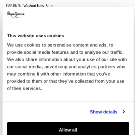
Promotions
Variations
FARBEN:
Washed Navy Blue
GRÖßE AUSWÄHLEN:
This website uses cookies
We use cookies to personalise content and ads, to
XS
S
M
L
XL
provide social media features and to analyse our traffic.
XXL
We also share information about your use of our site with
our social media, advertising and analytics partners who
Model trägt:
M
Größe des Models:
1.88 m
may combine it with other information that you’ve
provided to them or that they’ve collected from your use
Größentabelle
of their services.
IN DEN WARENKORB
Show details
Lieferung in 3-5
Kostenlose Abholung
Kostenlose lieferung ab 80€.
Werktagen
im Store
Kostenlose ruckgabe
Allow all