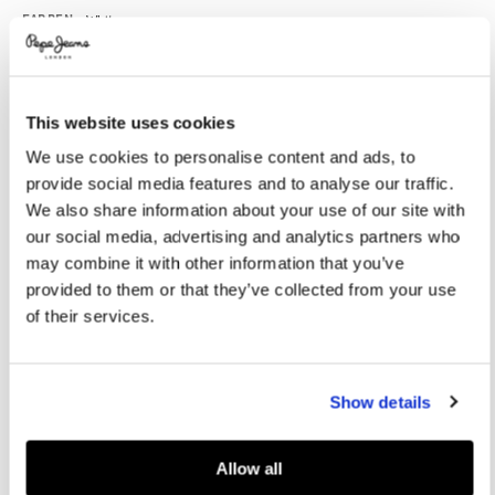
Variations
FARBEN:
White
This website uses cookies
GRÖßE AUSWÄHLEN:
We use cookies to personalise content and ads, to
40
41
42
43
44
provide social media features and to analyse our traffic.
45
46
We also share information about your use of our site with
our social media, advertising and analytics partners who
may combine it with other information that you’ve
Größentabelle
provided to them or that they’ve collected from your use
of their services.
IN DEN WARENKORB
Show details
Lieferung in 3-5
Kostenlose Abholung
Kostenlose lieferung ab 80€.
Werktagen
im Store
Kostenlose ruckgabe
Allow all