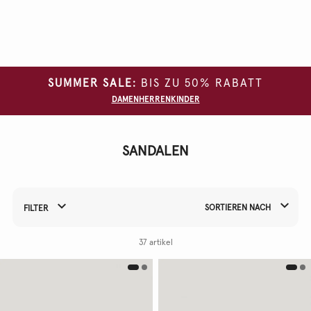
Alle
Filter
löschen
SUMMER SALE:
BIS ZU 50% RABATT
GRÖSSE
DAMEN
HERREN
KINDER
FARBE
MATERIAL
SANDALEN
SORTIEREN NACH
FILTER
Filtern Sie Ihre Ergebnisse nach:
37 artikel