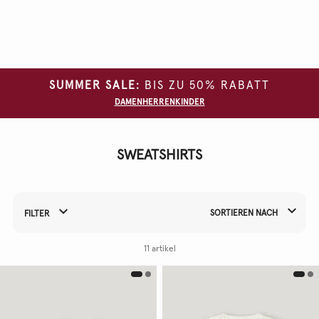
Alle
Filter
löschen
SUMMER SALE:
BIS ZU 50% RABATT
GRÖSSE
DAMEN
HERREN
KINDER
FARBE
MATERIAL
SWEATSHIRTS
SORTIEREN NACH
FILTER
Filtern Sie Ihre Ergebnisse nach:
11 artikel