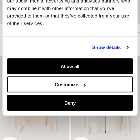
our social media, advertising and analytics partners who
may combine it with other information that you’ve
provided to them or that they’ve collected from your use
of their services.
Pullover Rundausschnitt Relaxed Fit
Pullover Rundausschnitt Relaxed Fit
CHF54.90
CHF32.94
-40%
CHF54.90
CHF32.94
-40%
Mehr Farben
Mehr Farben
Show details
Allow all
Customize
Deny