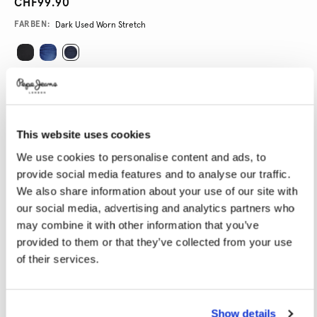
CHF99.90
Variations
FARBEN:
Dark Used Worn Stretch
GRÖßE AUSWÄHLEN:
24
25
26
27
28
This website uses cookies
29
30
31
32
33
We use cookies to personalise content and ads, to
34
provide social media features and to analyse our traffic.
We also share information about your use of our site with
LÄNGE AUSWÄHLEN:
our social media, advertising and analytics partners who
may combine it with other information that you’ve
28
30
32
provided to them or that they’ve collected from your use
of their services.
Model trägt:
27x30
Größe des Models:
1.72 m
Größentabelle
Show details