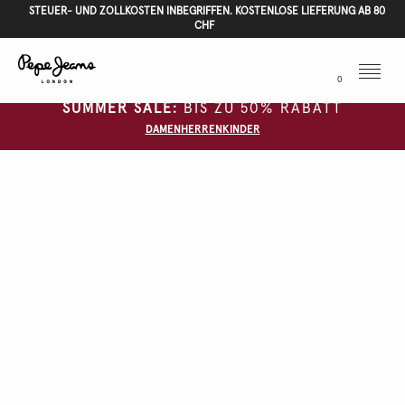
STEUER- UND ZOLLKOSTEN INBEGRIFFEN. KOSTENLOSE LIEFERUNG AB 80
CHF
Menu
0
SUMMER SALE:
BIS ZU 50% RABATT
DAMEN
HERREN
KINDER