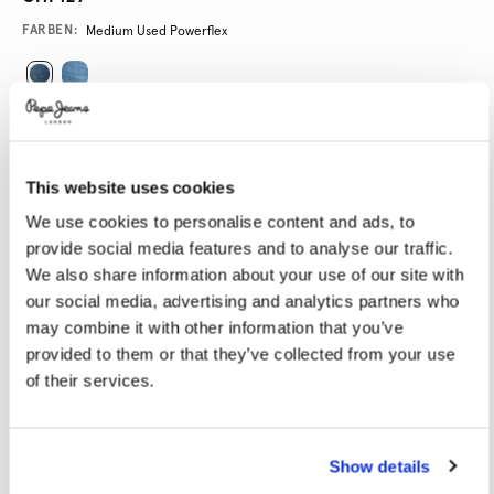
Variations
FARBEN:
Medium Used Powerflex
GRÖßE AUSWÄHLEN:
28
29
30
31
32
This website uses cookies
33
34
36
38
40
We use cookies to personalise content and ads, to
provide social media features and to analyse our traffic.
We also share information about your use of our site with
LÄNGE AUSWÄHLEN:
our social media, advertising and analytics partners who
30
32
34
may combine it with other information that you’ve
provided to them or that they’ve collected from your use
Model trägt:
32x32
Größe des Models:
1.87 m
of their services.
Größentabelle
Show details
IN DEN WARENKORB