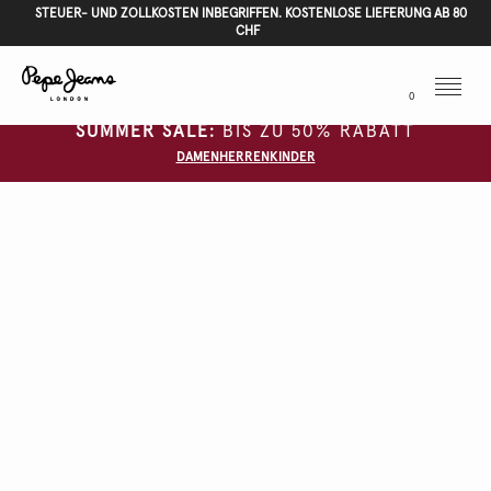
STEUER- UND ZOLLKOSTEN INBEGRIFFEN. KOSTENLOSE LIEFERUNG AB 80
CHF
Menu
0
SUMMER SALE:
BIS ZU 50% RABATT
DAMEN
HERREN
KINDER