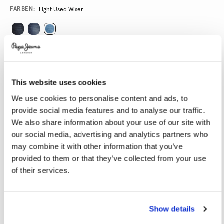
Variations
FARBEN:
Light Used Wiser
GRÖßE AUSWÄHLEN:
28
29
30
31
32
This website uses cookies
33
34
36
38
40
We use cookies to personalise content and ads, to
provide social media features and to analyse our traffic.
LÄNGE AUSWÄHLEN:
We also share information about your use of our site with
our social media, advertising and analytics partners who
30
32
34
may combine it with other information that you’ve
provided to them or that they’ve collected from your use
Model trägt:
32x32
Größe des Models:
1.87 m
of their services.
Größentabelle
Show details
IN DEN WARENKORB