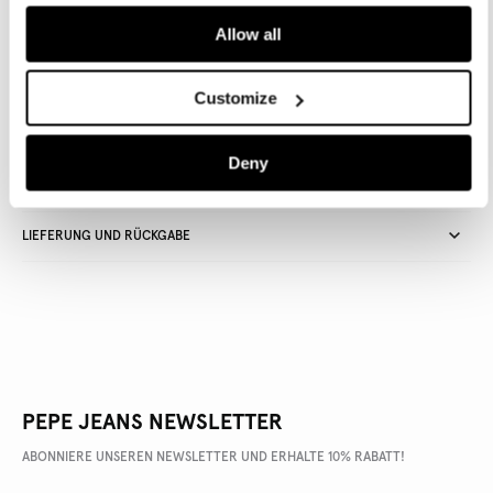
Allow all
Lieferung in 3-5
Kostenlose Abholung
Kostenlose lieferung ab 80€.
Werktagen
im Store
Kostenlose ruckgabe
Customize
Deny
ARTIKEL DETAILS
LIEFERUNG UND RÜCKGABE
PEPE JEANS NEWSLETTER
ABONNIERE UNSEREN NEWSLETTER UND ERHALTE 10% RABATT!