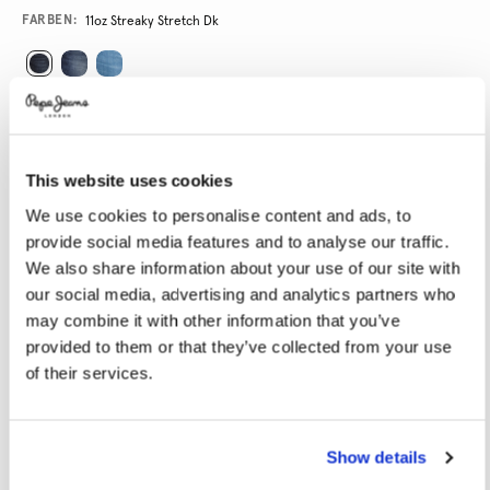
Variations
FARBEN:
11oz Streaky Stretch Dk
GRÖßE AUSWÄHLEN:
28
29
30
31
32
This website uses cookies
33
34
36
38
40
We use cookies to personalise content and ads, to
provide social media features and to analyse our traffic.
LÄNGE AUSWÄHLEN:
We also share information about your use of our site with
our social media, advertising and analytics partners who
30
32
34
may combine it with other information that you’ve
provided to them or that they’ve collected from your use
Model trägt:
32x32
Größe des Models:
1.87 m
of their services.
Größentabelle
Show details
IN DEN WARENKORB