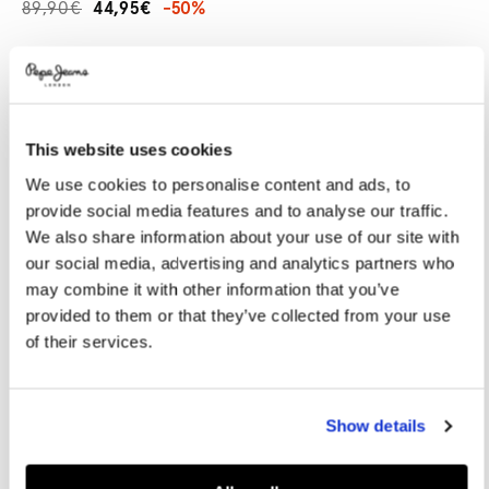
89,90€
44,95€
-50%
Promotions
Variations
COLORES:
Black
This website uses cookies
SELECCIONAR TALLA:
We use cookies to personalise content and ads, to
provide social media features and to analyse our traffic.
36
37
38
39
40
We also share information about your use of our site with
41
42
our social media, advertising and analytics partners who
may combine it with other information that you’ve
provided to them or that they’ve collected from your use
Guía de tallas
of their services.
AÑADIR A LA CESTA
Show details