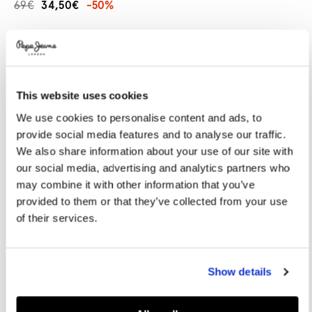
69€
34,50€
-50%
Promotions
Variations
COLORES:
Dulwich Blue
This website uses cookies
SELECCIONAR TALLA:
We use cookies to personalise content and ads, to
provide social media features and to analyse our traffic.
28
29
30
31
32
We also share information about your use of our site with
33
34
36
38
40
our social media, advertising and analytics partners who
may combine it with other information that you’ve
provided to them or that they’ve collected from your use
Guía de tallas
of their services.
AÑADIR A LA CESTA
Show details