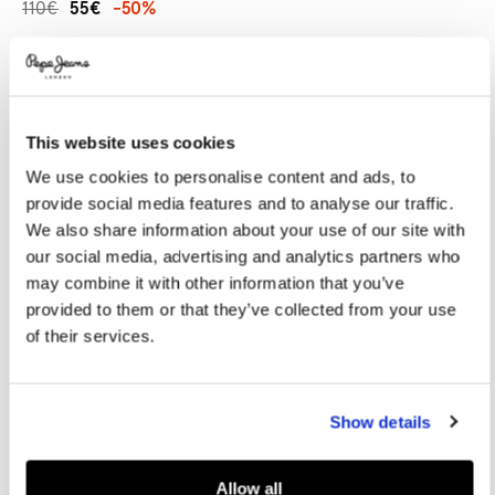
110€
55€
-50%
Promotions
Variations
COLORES:
Brown
This website uses cookies
We use cookies to personalise content and ads, to
SELECCIONAR TALLA:
Talla Única
provide social media features and to analyse our traffic.
We also share information about your use of our site with
TALLA ÚNICA
our social media, advertising and analytics partners who
Dimensiones:
8 x 22 x 19 cm
may combine it with other information that you’ve
provided to them or that they’ve collected from your use
Guía de tallas
of their services.
AÑADIR A LA CESTA
Show details
Entrega en 24-48 horas
Recogida gratuita en tienda
Envío gratuito a partir de
Allow all
50€ y devolución gratuita