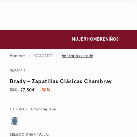
MUJER
HOMBRE
NIÑOS
Hombre
CALZADO
Ver todo calzado
PMS30817
Brady - Zapatillas Clásicas Chambray
55€
27,50€
-50%
Promotions
Variations
COLORES:
Chambray Blue
SELECCIONAR TALLA: