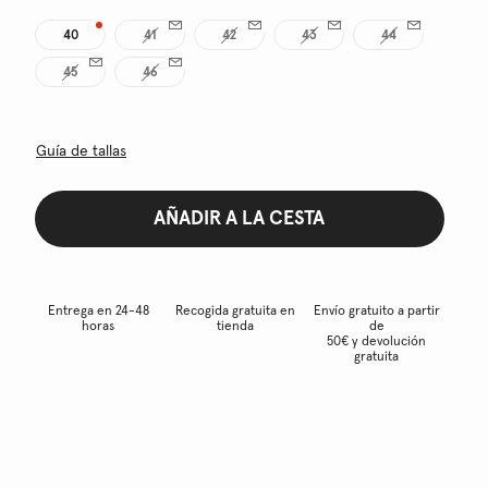
40
41
42
43
44
45
46
Guía de tallas
AÑADIR A LA CESTA
Entrega en 24-48
Recogida gratuita en
Envío gratuito a partir
horas
tienda
de
50€ y devolución
gratuita