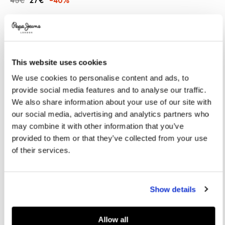
45€
27€
-40%
Promotions
Variations
COLORES:
White
This website uses cookies
We use cookies to personalise content and ads, to
SELECCIONAR TALLA:
provide social media features and to analyse our traffic.
XS
S
M
L
XL
We also share information about your use of our site with
our social media, advertising and analytics partners who
Talla modelo:
S
Altura modelo:
1.79 m
may combine it with other information that you’ve
provided to them or that they’ve collected from your use
Guía de tallas
of their services.
AÑADIR A LA CESTA
Show details
Entrega en 24-48 horas
Recogida gratuita en tienda
Envío gratuito a partir de
Allow all
50€ y devolución gratuita