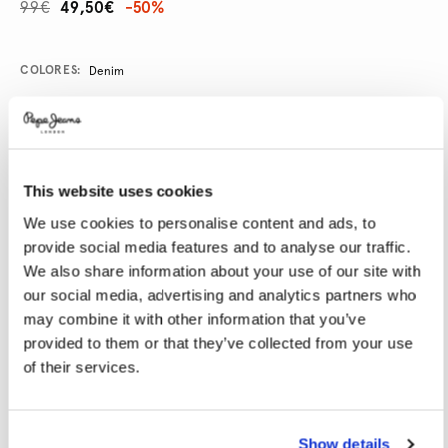
99€
49,50€
-50%
Promotions
Variations
COLORES:
Denim
SELECCIONAR TALLA:
This website uses cookies
28
29
30
31
32
We use cookies to personalise content and ads, to
33
34
36
38
40
provide social media features and to analyse our traffic.
We also share information about your use of our site with
SELECCIONAR LONGITUD:
our social media, advertising and analytics partners who
may combine it with other information that you’ve
30
32
34
provided to them or that they’ve collected from your use
of their services.
Talla modelo:
32
Altura modelo:
1.89 m
Guía de tallas
Show details