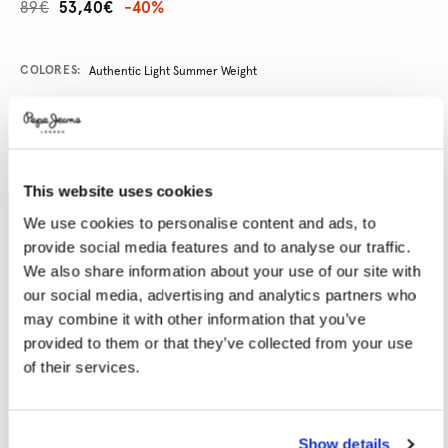
89€
53,40€
-40%
Promotions
Variations
COLORES:
Authentic Light Summer Weight
SELECCIONAR TALLA:
This website uses cookies
28
29
30
31
32
We use cookies to personalise content and ads, to
33
34
36
38
40
provide social media features and to analyse our traffic.
We also share information about your use of our site with
SELECCIONAR LONGITUD:
our social media, advertising and analytics partners who
may combine it with other information that you’ve
30
32
34
provided to them or that they’ve collected from your use
of their services.
Talla modelo:
32
Altura modelo:
1.86 m
Guía de tallas
Show details