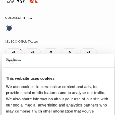
140€
70€
-50%
Promotions
Variations
COLORES:
Denim
SELECCIONAR TALLA:
24
25
26
27
28
29
30
31
32
33
34
This website uses cookies
SELECCIONAR LONGITUD:
We use cookies to personalise content and ads, to
provide social media features and to analyse our traffic.
30
We also share information about your use of our site with
Talla modelo:
27
Altura modelo:
1.78 m
our social media, advertising and analytics partners who
may combine it with other information that you’ve