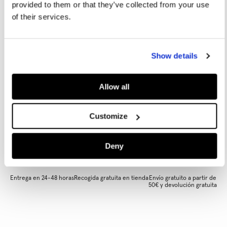
Guía de tallas
provided to them or that they’ve collected from your use
of their services.
AÑADIR A LA CESTA
Show details
Allow all
Inspirado por el espiritu de Londres y reimaginado para la mujer
Customize
moderna, W11 combina una energía rebelde y atrevida con un
toque elegante y sofisticado.
Deny
Entrega en 24-48 horas
Recogida gratuita en tienda
Envío gratuito a partir de
50€ y devolución gratuita