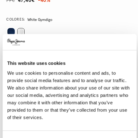
79€
47,40€
-40%
Promotions
Variations
COLORES:
White Gymdigo
SELECCIONAR TALLA:
24
25
26
27
28
This website uses cookies
29
30
31
32
33
We use cookies to personalise content and ads, to
provide social media features and to analyse our traffic.
34
We also share information about your use of our site with
our social media, advertising and analytics partners who
SELECCIONAR LONGITUD:
may combine it with other information that you’ve
provided to them or that they’ve collected from your use
30
32
of their services.
Talla modelo:
27
Altura modelo:
1.78 m
Guía de tallas