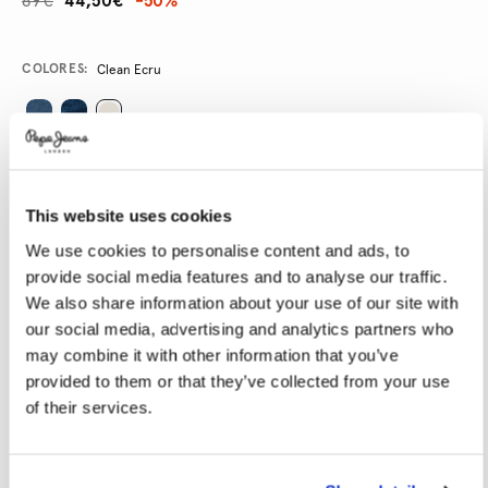
89€
44,50€
-50%
Promotions
Variations
COLORES:
Clean Ecru
SELECCIONAR TALLA:
This website uses cookies
24
25
26
27
28
We use cookies to personalise content and ads, to
29
30
31
32
33
provide social media features and to analyse our traffic.
34
We also share information about your use of our site with
our social media, advertising and analytics partners who
SELECCIONAR LONGITUD:
may combine it with other information that you’ve
provided to them or that they’ve collected from your use
30
of their services.
Guía de tallas