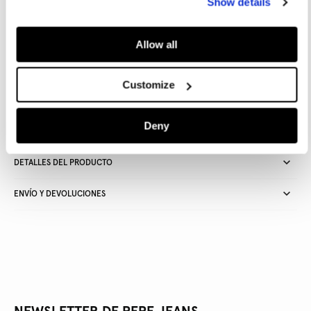
Show details
AÑADIR A LA CESTA
Allow all
Customize
Entrega en 24-48 horas
Recogida gratuita en tienda
Envío gratuito a partir de
50€ y devolución gratuita
Deny
DETALLES DEL PRODUCTO
ENVÍO Y DEVOLUCIONES