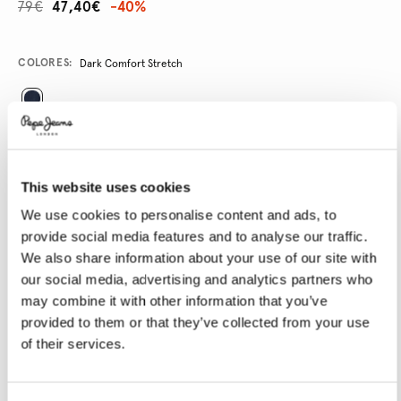
79€
47,40€
-40%
Promotions
Variations
COLORES:
Dark Comfort Stretch
SELECCIONAR TALLA:
24
25
26
27
28
This website uses cookies
29
30
31
32
33
We use cookies to personalise content and ads, to
provide social media features and to analyse our traffic.
34
We also share information about your use of our site with
our social media, advertising and analytics partners who
SELECCIONAR LONGITUD:
may combine it with other information that you’ve
provided to them or that they’ve collected from your use
30
32
of their services.
Talla modelo:
27x32
Altura modelo:
1.72 m