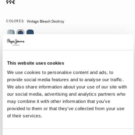
99€
Variations
COLORES:
Vintage Bleach Destroy
SELECCIONAR TALLA:
24
25
26
27
28
This website uses cookies
29
30
31
32
33
We use cookies to personalise content and ads, to
provide social media features and to analyse our traffic.
34
We also share information about your use of our site with
our social media, advertising and analytics partners who
SELECCIONAR LONGITUD:
may combine it with other information that you’ve
provided to them or that they’ve collected from your use
30
of their services.
Talla modelo:
27
Altura modelo:
1.77 m