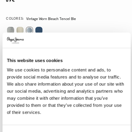
89€
Variations
COLORES:
Vintage Worn Bleach Tencel Ble
SELECCIONAR TALLA:
24
25
26
27
28
This website uses cookies
29
30
31
32
33
We use cookies to personalise content and ads, to
provide social media features and to analyse our traffic.
34
We also share information about your use of our site with
our social media, advertising and analytics partners who
SELECCIONAR LONGITUD:
may combine it with other information that you’ve
provided to them or that they’ve collected from your use
32
of their services.
Talla modelo:
27
Altura modelo:
1.77 m
Guía de tallas