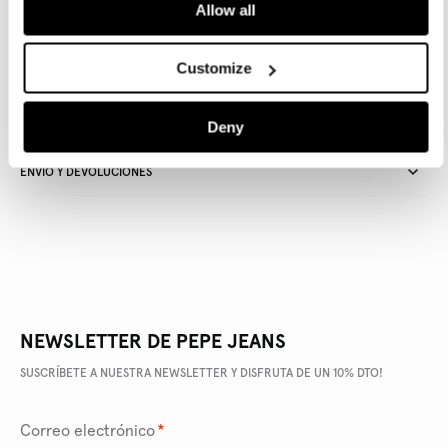
Allow all
Entrega en 24-48 horas
Recogida gratuita en tienda
Envío gratuito a partir de
50€ y devolución gratuita
Customize
Deny
DETALLES DEL PRODUCTO
ENVÍO Y DEVOLUCIONES
NEWSLETTER DE PEPE JEANS
SUSCRÍBETE A NUESTRA NEWSLETTER Y DISFRUTA DE UN 10% DTO!
Correo electrónico
*