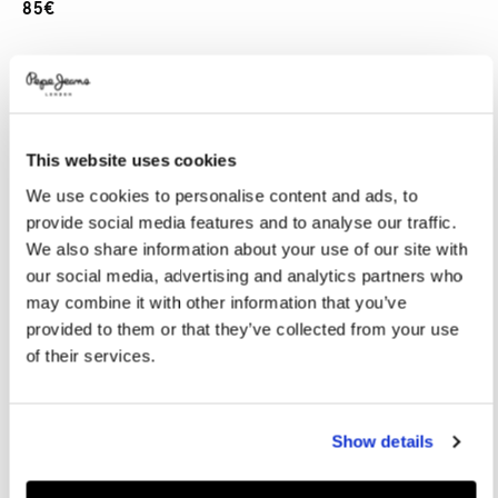
85€
Variations
COLORES:
Silver
This website uses cookies
SELECCIONAR TALLA:
We use cookies to personalise content and ads, to
provide social media features and to analyse our traffic.
36
37
38
39
40
We also share information about your use of our site with
41
our social media, advertising and analytics partners who
may combine it with other information that you’ve
Altura modelo:
1.75 m
provided to them or that they’ve collected from your use
of their services.
Guía de tallas
AÑADIR A LA CESTA
Show details