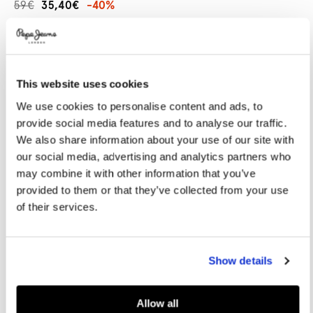
59€
35,40€
-40%
Promotions
Variations
COLORES:
Denim
This website uses cookies
We use cookies to personalise content and ads, to
SELECCIONAR TALLA:
provide social media features and to analyse our traffic.
We also share information about your use of our site with
8
10
12
14
16
our social media, advertising and analytics partners who
may combine it with other information that you’ve
provided to them or that they’ve collected from your use
Guía de tallas
of their services.
AÑADIR A LA CESTA
Show details
Entrega en 24-48 horas
Recogida gratuita en tienda
Envío gratuito a partir de
50€ y devolución gratuita
Allow all