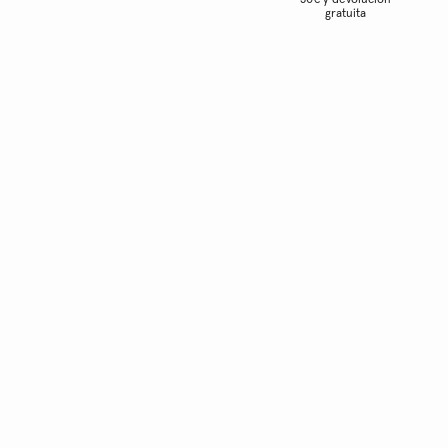
50€ y devolución
gratuita