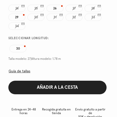
24
25
26
27
28
29
30
31
32
33
34
SELECCIONAR LONGITUD:
30
Talla modelo:
27
Altura modelo:
1.78 m
Guía de tallas
AÑADIR A LA CESTA
Entrega en 24-48
Recogida gratuita en
Envío gratuito a partir
horas
tienda
de