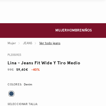
MUJER
HOMBRE
NIÑOS
Mujer
JEANS
Ver todo jeans
PL2050923
Lina - Jeans Fit Wide Y Tiro Medio
99€
59,40€
-40%
Promotions
Variations
COLORES:
Denim
SELECCIONAR TALLA: