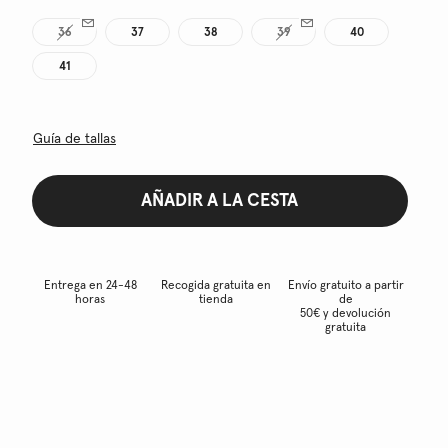
36
37
38
39
40
41
Guía de tallas
AÑADIR A LA CESTA
Entrega en 24-48
Recogida gratuita en
Envío gratuito a partir
horas
tienda
de
50€ y devolución
gratuita