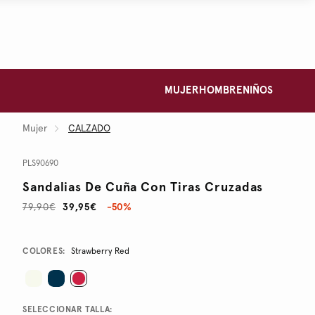
MUJER
HOMBRE
NIÑOS
Mujer
CALZADO
PLS90690
Sandalias De Cuña Con Tiras Cruzadas
79,90€
39,95€
-50%
Promotions
Variations
COLORES:
Strawberry Red
SELECCIONAR TALLA: