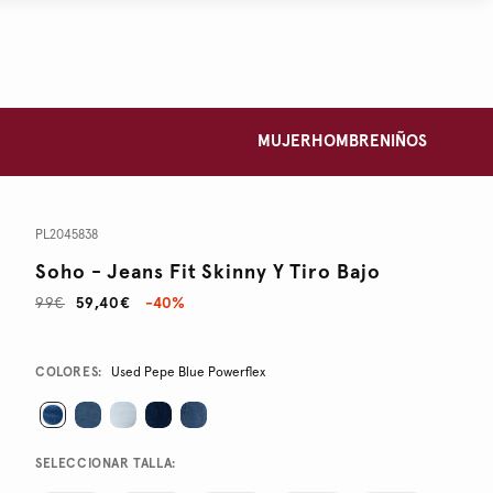
MUJER
HOMBRE
NIÑOS
PL2045838
Soho - Jeans Fit Skinny Y Tiro Bajo
99€
59,40€
-40%
Promotions
Variations
COLORES:
Used Pepe Blue Powerflex
SELECCIONAR TALLA: