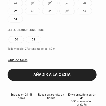
24
25
26
27
28
29
30
31
32
33
34
SELECCIONAR LONGITUD:
30
32
Talla modelo:
27
Altura modelo:
1.80 m
Guía de tallas
AÑADIR A LA CESTA
Entrega en 24-48
Recogida gratuita en
Envío gratuito a partir
horas
tienda
de
50€ y devolución
gratuita