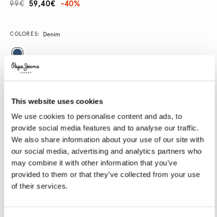
99€
59,40€
-40%
Promotions
Variations
COLORES:
Denim
SELECCIONAR TALLA:
24
25
26
27
28
This website uses cookies
29
30
31
32
33
We use cookies to personalise content and ads, to
provide social media features and to analyse our traffic.
34
We also share information about your use of our site with
our social media, advertising and analytics partners who
SELECCIONAR LONGITUD:
may combine it with other information that you’ve
provided to them or that they’ve collected from your use
32
of their services.
Talla modelo:
27
Altura modelo:
1.77 m