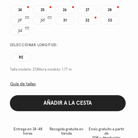
24
25
26
27
28
29
30
31
32
33
34
SELECCIONAR LONGITUD:
RE
Talla modelo:
27
Altura modelo:
1.77 m
Guía de tallas
AÑADIR A LA CESTA
Entrega en 24-48
Recogida gratuita en
Envío gratuito a partir
horas
tienda
de