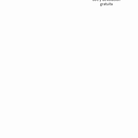
50€ y devolución
gratuita