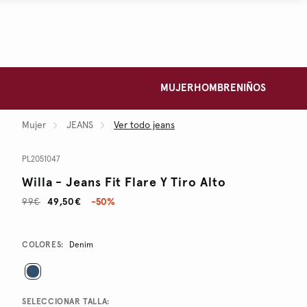
MUJER
HOMBRE
NIÑOS
Mujer
JEANS
Ver todo jeans
PL2051047
Willa - Jeans Fit Flare Y Tiro Alto
99€
49,50€
-50%
Promotions
Variations
COLORES:
Denim
SELECCIONAR TALLA: