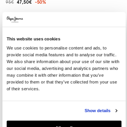
95€
47,50€
-50%
Promotions
Variations
COLORES:
Ivory White
This website uses cookies
SELECCIONAR TALLA:
We use cookies to personalise content and ads, to
provide social media features and to analyse our traffic.
36
37
38
39
40
We also share information about your use of our site with
41
our social media, advertising and analytics partners who
may combine it with other information that you’ve
provided to them or that they’ve collected from your use
Guía de tallas
of their services.
AÑADIR A LA CESTA
Show details