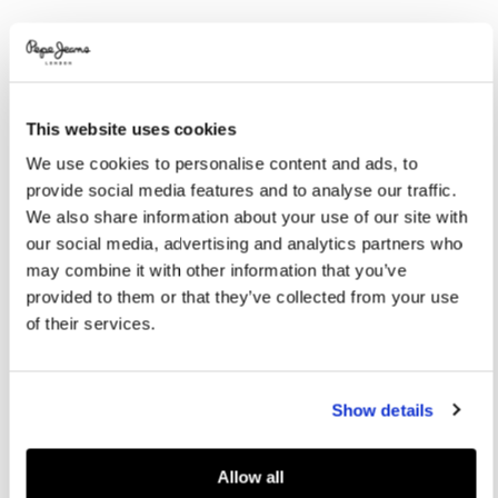
Variations
COULEURS:
Black
This website uses cookies
SÉLECTIONNEZ LA TAILLE:
We use cookies to personalise content and ads, to
provide social media features and to analyse our traffic.
XS
S
M
L
XL
We also share information about your use of our site with
our social media, advertising and analytics partners who
Le mannequin porte:
S
Taille du mannequin:
1.77 m
may combine it with other information that you’ve
provided to them or that they’ve collected from your use
Guide des tailles
of their services.
AJOUTER AU PANIER
Show details
Livraison en 3-4 jours ouvrables
Livraison gratuite et délai de retours
Allow all