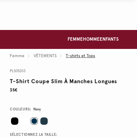
FEMME
HOMME
ENFANTS
Femme
VÊTEMENTS
T-shirts et Tops
PL505203
T-Shirt Coupe Slim À Manches Longues
35€
Variations
COULEURS:
Navy
SÉLECTIONNEZ LA TAILLE: