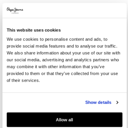
Variations
COULEURS:
White
This website uses cookies
We use cookies to personalise content and ads, to
SÉLECTIONNEZ LA TAILLE:
provide social media features and to analyse our traffic.
8
10
12
14
16
We also share information about your use of our site with
our social media, advertising and analytics partners who
may combine it with other information that you’ve
Guide des tailles
provided to them or that they’ve collected from your use
of their services.
AJOUTER AU PANIER
Show details
Livraison en 3-4 jours ouvrables
Livraison gratuite et délai de retours
Allow all