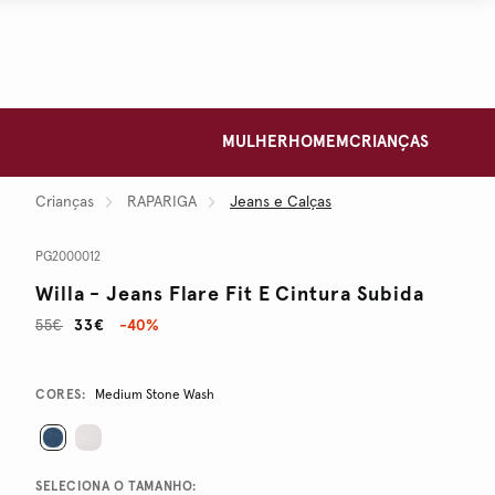
MULHER
HOMEM
CRIANÇAS
Crianças
RAPARIGA
Jeans e Calças
PG2000012
Willa - Jeans Flare Fit E Cintura Subida
55€
33€
-40%
Promotions
Variations
CORES:
Medium Stone Wash
SELECIONA O TAMANHO: