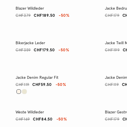
Blazer Wildleder
Jacke Bedr
CHF379
CHF189.50
-50%
CHF179
C
Bikerjacke Leder
Jacke Twill
CHF359
CHF179.50
-50%
CHF199
C
Jacke Denim Regular Fit
Jacke Denim
CHF119
CHF59.50
-50%
CHF119
CH
Weste Wildleder
Blazer Gestr
CHF169
CHF84.50
-50%
CHF179
C