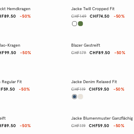
uckt Hemdkragen
Jacke Twill Cropped Fit
HF89.50
-50%
CHF149
CHF74.50
-50%
 Mao-Kragen
Blazer Gestreift
HF99.50
-50%
CHF179
CHF89.50
-50%
 Regular Fit
Jacke Denim Relaxed Fit
F59.50
-50%
CHF119
CHF59.50
-50%
eift
Jacke Blumenmuster Ganzflächig
HF89.50
-50%
CHF119
CHF59.50
-50%