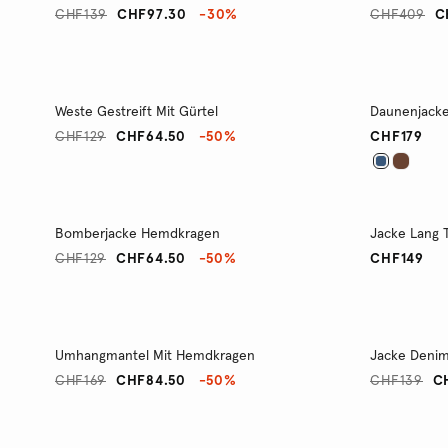
CHF139
CHF97.30
-30%
CHF409
C
Weste Gestreift Mit Gürtel
Daunenjacke
CHF129
CHF64.50
-50%
CHF179
Bomberjacke Hemdkragen
Jacke Lang T
CHF129
CHF64.50
-50%
CHF149
Umhangmantel Mit Hemdkragen
Jacke Denim
CHF169
CHF84.50
-50%
CHF139
C