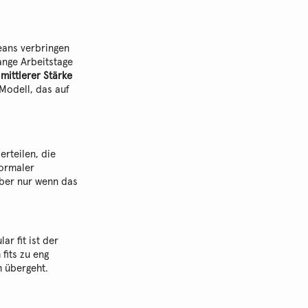
Jeans verbringen
ange Arbeitstage
 mittlerer Stärke
Modell, das auf
rteilen, die
normaler
aber nur wenn das
ar fit ist der
fits zu eng
h übergeht.