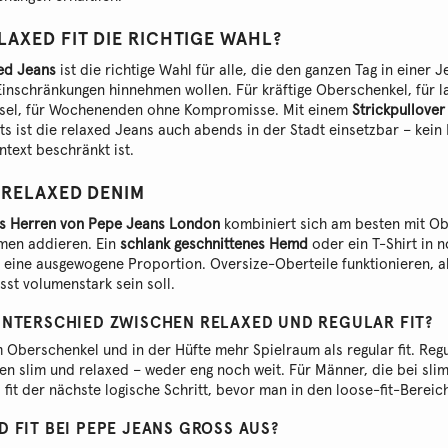
LAXED FIT DIE RICHTIGE WAHL?
ed Jeans
ist die richtige Wahl für alle, die den ganzen Tag in einer 
Einschränkungen hinnehmen wollen. Für kräftige Oberschenkel, für l
asel, für Wochenenden ohne Kompromisse. Mit einem
Strickpullover
 ist die relaxed Jeans auch abends in der Stadt einsetzbar – kein 
ntext beschränkt ist.
 RELAXED DENIM
s Herren von Pepe Jeans London
kombiniert sich am besten mit Obe
umen addieren. Ein
schlank geschnittenes Hemd
oder ein T-Shirt in 
 eine ausgewogene Proportion. Oversize-Oberteile funktionieren, 
st volumenstark sein soll.
UNTERSCHIED ZWISCHEN RELAXED UND REGULAR FIT?
m Oberschenkel und in der Hüfte mehr Spielraum als regular fit. Regul
en slim und relaxed – weder eng noch weit. Für Männer, die bei slim 
ed fit der nächste logische Schritt, bevor man in den loose-fit-Bereic
D FIT BEI PEPE JEANS GROSS AUS?