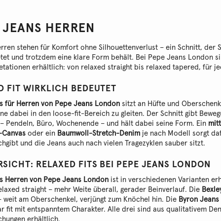
 JEANS HERREN
rren stehen für Komfort ohne Silhouettenverlust – ein Schnitt, der
tet und trotzdem eine klare Form behält. Bei Pepe Jeans London sin
tationen erhältlich: von relaxed straight bis relaxed tapered, für 
D FIT WIRKLICH BEDEUTET
s für Herren von Pepe Jeans London
sitzt an Hüfte und Oberschenke
ohne dabei in den loose-fit-Bereich zu gleiten. Der Schnitt gibt Beweg
 – Pendeln, Büro, Wochenende – und hält dabei seine Form. Ein
mit
-Canvas
oder ein
Baumwoll-Stretch-Denim
je nach Modell sorgt da
chgibt und die Jeans auch nach vielen Tragezyklen sauber sitzt.
SICHT: RELAXED FITS BEI PEPE JEANS LONDON
s Herren von Pepe Jeans London
ist in verschiedenen Varianten erh
elaxed straight – mehr Weite überall, gerader Beinverlauf. Die
Bexle
– weit am Oberschenkel, verjüngt zum Knöchel hin. Die
Byron Jeans
ar fit mit entspanntem Charakter. Alle drei sind aus qualitativem De
hungen erhältlich.