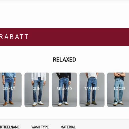
 RABATT
RELAXED
SKINNY
SLIM
RELAXED
TAPERED
LOOSE
RTIKELNAME
WASH TYPE
MATERIAL