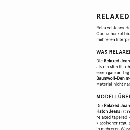
RELAXED
Relaxed Jeans He
Oberschenkel bie
mehreren Interpre
jeden Alltag.
WAS RELAXE
Die
Relaxed Jean
als ein slim fit, 
einen ganzen Tag
Baumwoll-Denim
Material nicht na
MODELLÜBER
Die
Relaxed Jean
Hatch Jeans
ist r
relaxed tapered 
klassischer regul
in mehreren Wasc