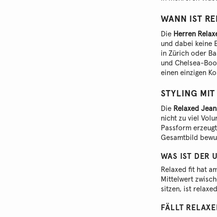
WANN IST RE
Die
Herren Relax
und dabei keine 
in Zürich oder B
und Chelsea-Boots
einen einzigen Ko
STYLING MIT
Die
Relaxed Jean
nicht zu viel Vol
Passform erzeugt
Gesamtbild bewus
WAS IST DER 
Relaxed fit hat a
Mittelwert zwisch
sitzen, ist relax
FÄLLT RELAXE