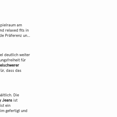
 Spielraum am
d relaxed fits in
jede Präferenz und
l deutlich weiter
ungsfreiheit für
telschwerer
für, dass das
ältlich. Die
y Jeans
ist
ist ein
nim gefertigt und