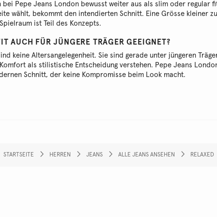
en bei Pepe Jeans London bewusst weiter aus als slim oder regular fi
te wählt, bekommt den intendierten Schnitt. Eine Grösse kleiner zu
 Spielraum ist Teil des Konzepts.
FIT AUCH FÜR JÜNGERE TRÄGER GEEIGNET?
 sind keine Altersangelegenheit. Sie sind gerade unter jüngeren Träge
Komfort als stilistische Entscheidung verstehen. Pepe Jeans London
odernen Schnitt, der keine Kompromisse beim Look macht.
STARTSEITE
HERREN
JEANS
ALLE JEANS ANSEHEN
RELAXED