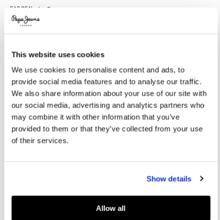
Promotions
Variations
FARBEN:
Ivy Green
This website uses cookies
GRÖßE AUSWÄHLEN:
We use cookies to personalise content and ads, to
36
37
38
39
40
provide social media features and to analyse our traffic.
41
We also share information about your use of our site with
our social media, advertising and analytics partners who
may combine it with other information that you’ve
Größentabelle
provided to them or that they’ve collected from your use
of their services.
IN DEN WARENKORB
Show details
Lieferung in 3-5
Kostenlose Abholung
Kostenlose lieferung ab 80€.
Werktagen
im Store
Kostenlose ruckgabe
Allow all