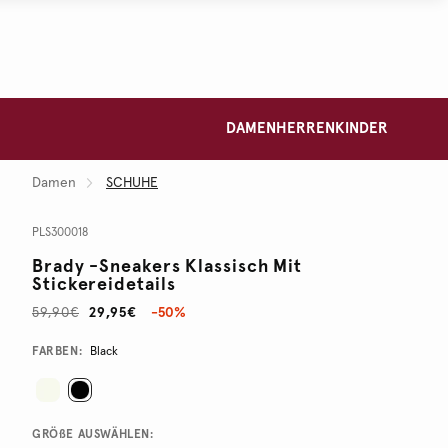
DAMEN
HERREN
KINDER
Damen
SCHUHE
PLS300018
Brady -sneakers Klassisch Mit
Stickereidetails
59,90€
29,95€
-50%
Promotions
Variations
FARBEN:
Black
GRÖßE AUSWÄHLEN: