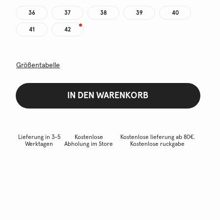
36
37
38
39
40
41
42
Größentabelle
IN DEN WARENKORB
Lieferung in 3-5
Kostenlose
Kostenlose lieferung ab 80€.
Werktagen
Abholung im Store
Kostenlose ruckgabe