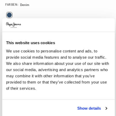
Promotions
Variations
FARBEN:
Denim
GRÖßE AUSWÄHLEN:
28
29
30
31
32
This website uses cookies
33
34
36
38
40
We use cookies to personalise content and ads, to
provide social media features and to analyse our traffic.
LÄNGE AUSWÄHLEN:
We also share information about your use of our site with
our social media, advertising and analytics partners who
30
32
34
may combine it with other information that you’ve
provided to them or that they’ve collected from your use
Model trägt:
32
Größe des Models:
1.88 m
of their services.
Größentabelle
Show details
IN DEN WARENKORB