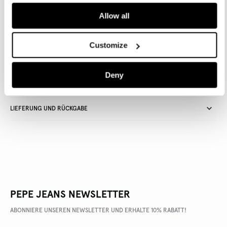
Allow all
Lieferung in 3-5
Kostenlose Abholung
Kostenlose lieferung ab 80€.
Werktagen
im Store
Kostenlose ruckgabe
Customize
Deny
ARTIKEL DETAILS
LIEFERUNG UND RÜCKGABE
PEPE JEANS NEWSLETTER
ABONNIERE UNSEREN NEWSLETTER UND ERHALTE 10% RABATT!