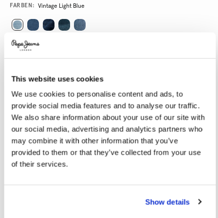
Promotions
Variations
FARBEN:
Vintage Light Blue
GRÖßE AUSWÄHLEN:
28
29
30
31
32
This website uses cookies
33
34
36
38
40
We use cookies to personalise content and ads, to
provide social media features and to analyse our traffic.
LÄNGE AUSWÄHLEN:
We also share information about your use of our site with
our social media, advertising and analytics partners who
30
32
may combine it with other information that you’ve
provided to them or that they’ve collected from your use
Model trägt:
32
Größe des Models:
1.86 m
of their services.
Größentabelle
Show details
IN DEN WARENKORB