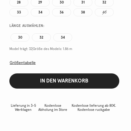
28
29
30
31
32
33
34
36
38
40
LÄNGE AUSWÄHLEN:
30
32
34
Model trägt:
32
Größe des Models:
1.86 m
Größentabelle
IN DEN WARENKORB
Lieferung in 3-5
Kostenlose
Kostenlose lieferung ab 80€.
Werktagen
Abholung im Store
Kostenlose ruckgabe