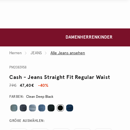
DAMEN
HERREN
KINDER
Herren
JEANS
Alle Jeans ansehen
PM2083958
Cash - Jeans Straight Fit Regular Waist
79€
47,40€
-40%
Promotions
Variations
FARBEN:
Clean Deep Black
GRÖßE AUSWÄHLEN: