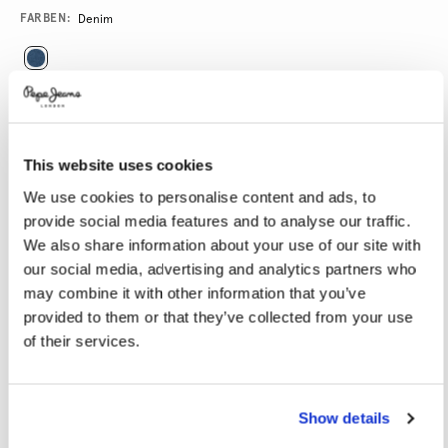
Promotions
Variations
FARBEN:
Denim
GRÖßE AUSWÄHLEN:
28
29
30
31
32
This website uses cookies
33
34
36
38
40
We use cookies to personalise content and ads, to
provide social media features and to analyse our traffic.
LÄNGE AUSWÄHLEN:
We also share information about your use of our site with
our social media, advertising and analytics partners who
30
32
34
may combine it with other information that you’ve
provided to them or that they’ve collected from your use
Model trägt:
32
Größe des Models:
1.89 m
of their services.
Größentabelle
Show details
IN DEN WARENKORB