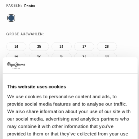
Promotions
Variations
FARBEN:
Denim
GRÖßE AUSWÄHLEN:
24
25
26
27
28
29
30
31
32
33
34
LÄNGE AUSWÄHLEN:
This website uses cookies
We use cookies to personalise content and ads, to
30
provide social media features and to analyse our traffic.
Model trägt:
27
Größe des Models:
1.78 m
We also share information about your use of our site with
our social media, advertising and analytics partners who
Größentabelle
may combine it with other information that you’ve
provided to them or that they’ve collected from your use