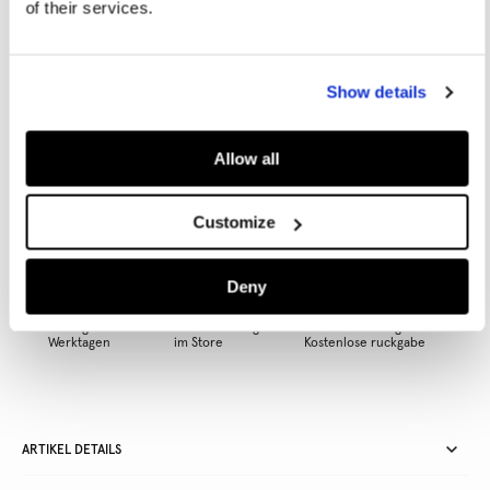
of their services.
IN DEN WARENKORB
Show details
Allow all
Inspiriert von unseren Londoner Wurzeln und für die moderne
Frau neu interpretiert, vereint die W11-Linie eine rebellische,
kühne Energie mit einem eleganten und raffinierten Touch.
Customize
Deny
Lieferung in 3-5
Kostenlose Abholung
Kostenlose lieferung ab 80€.
Werktagen
im Store
Kostenlose ruckgabe
ARTIKEL DETAILS