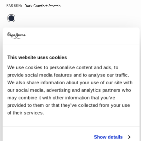
Promotions
Variations
FARBEN:
Dark Comfort Stretch
GRÖßE AUSWÄHLEN:
24
25
26
27
28
This website uses cookies
29
30
31
32
33
We use cookies to personalise content and ads, to
34
provide social media features and to analyse our traffic.
We also share information about your use of our site with
LÄNGE AUSWÄHLEN:
our social media, advertising and analytics partners who
may combine it with other information that you’ve
30
32
provided to them or that they’ve collected from your use
Model trägt:
27x32
Größe des Models:
1.72 m
of their services.
Größentabelle
Show details