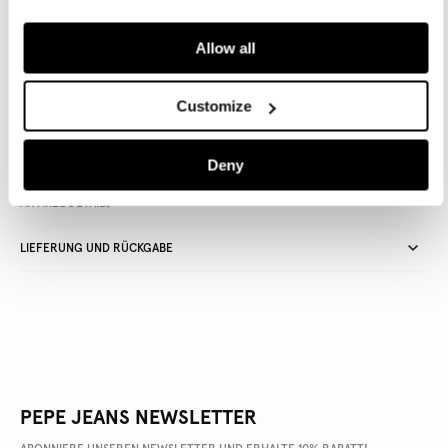
IN DEN WARENKORB
Allow all
Lieferung in 3-5
Kostenlose Abholung
Kostenlose lieferung ab 80€.
Customize
Werktagen
im Store
Kostenlose ruckgabe
Deny
ARTIKEL DETAILS
LIEFERUNG UND RÜCKGABE
PEPE JEANS NEWSLETTER